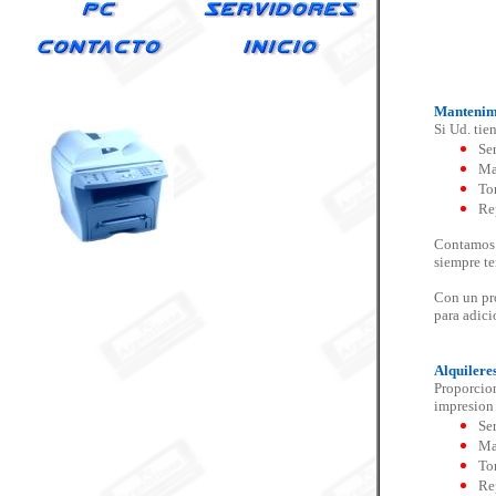
Mantenimi
Si Ud. tie
Se
Ma
To
Re
Contamos c
siempre te
Con un pro
para adici
Alquilere
Proporcion
impresion 
Se
Ma
To
Re